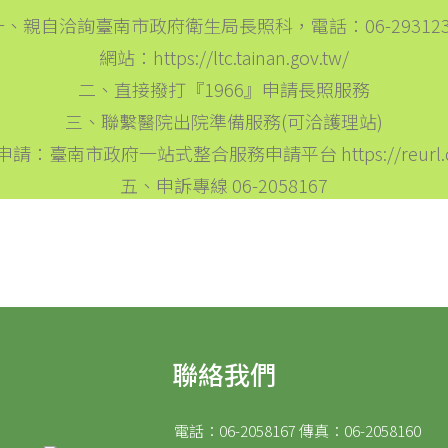
一、親自洽詢臺南市政府衛生局長照科，電話：06-293123
網站：
https://ltc.tainan.gov.tw/
二、直接撥打『1966』申請長照服務
三、聯繫醫院出院準備服務(可洽護理站)
申請：臺南市政府一站式整合服務申請平台
https://reurl
五、申訴專線 06-2058167
聯絡我們
電話：06-2058167 傳真：06-2058160