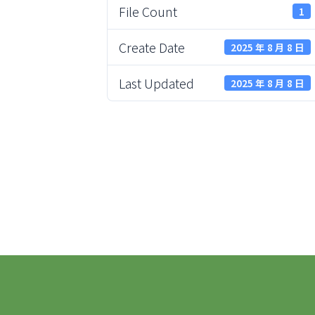
File Count
1
Create Date
2025 年 8 月 8 日
Last Updated
2025 年 8 月 8 日