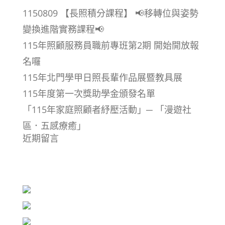
1150809 【長照積分課程】 📢移轉位與姿勢
關
變換進階實務課程📢
鍵
115年照顧服務員職前專班第2期 開始開放報
字:
名囉
115年北門學甲日照長輩作品展暨教具展
115年度第一次獎助學金頒發名單
「115年家庭照顧者紓壓活動」─ 「漫遊社
區．五感療癒」
近期留言
聯絡我們