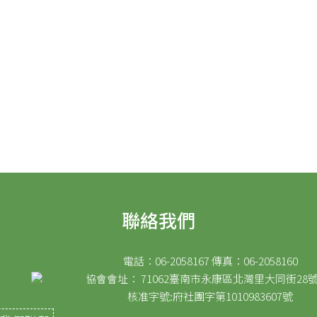
聯絡我們
電話：06-2058167 傳真：06-2058160
協會會址： 71062臺南市永康區北灣里大同街28號
核准字號:府社團字第1010983607號