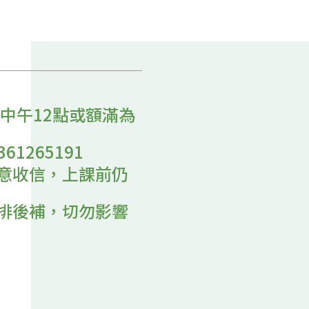
7中午12點或額滿為
361265191
意收信，上課前仍
排後補，切勿影響