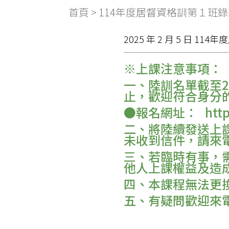
首頁
>
114年度居督資格訓第１班
2025 年 2 月 5 日 
※上課注意事項：
一、陸訓名單截至2
止，歡迎符合身分
●報名網址： https:/
二、將陸續發送上
未收到信件，請來
三、若臨時有事，
他人上課權益及造
四、本課程無法更
五、有疑問歡迎來電 0