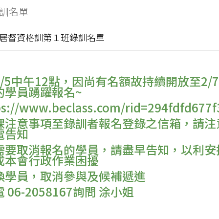
錄訓名單
114年度居督資格訓第１班錄訓名單
/5中午12點，因尚有名額故持續開放至2/
的學員踴躍報名~
/www.beclass.com/rid=294fdfd677f
課注意事項至錄訓者報名登錄之信箱，請注
電告知
需要取消報名的學員，請盡早告知，以利安
成本會行政作業困擾
換學員，取消參與及候補遞進
6-2058167詢問 涂小姐