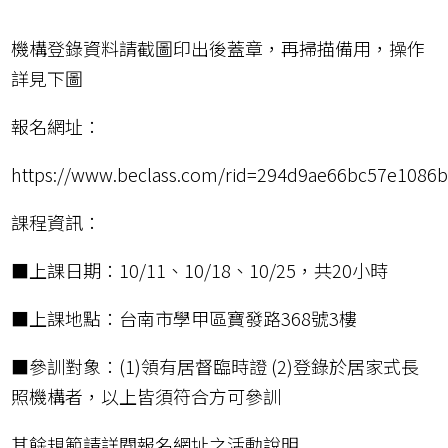
機構登錄資料請截圖印出後蓋章，再掃描備用，操作
詳見下圖
報名網址：
https://www.beclass.com/rid=294d9ae66bc57e1086
課程資訊：
■上課日期：10/11、10/18、10/25，共20小時
■上課地點：台南市學甲區寶發路368號3樓
■參訓對象：(1)領有居督臨時證 (2)登錄於居家式長
照機構者，以上皆須符合方可參訓
其餘規範請詳閱報名網址之活動說明